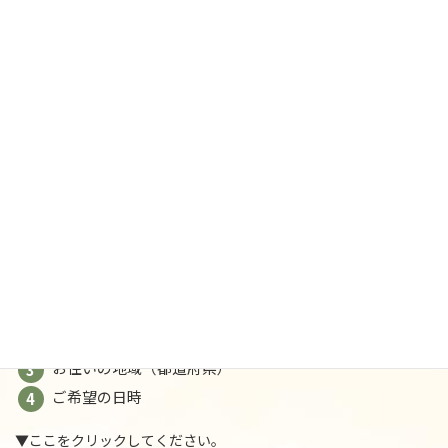
ご予約された時点で【規約・免責事項】に同意され
たものとみなします。
お申し込みはこちら
LINEでお申し込みいただけます。下記の内容をご記入くださ
い。
メニュー名（遠隔レイキヒーリング予約）
お名前（漢字とフリガナ）
お住いの地域（都道府県）
ご希望の日時
▼ここをクリックしてください。